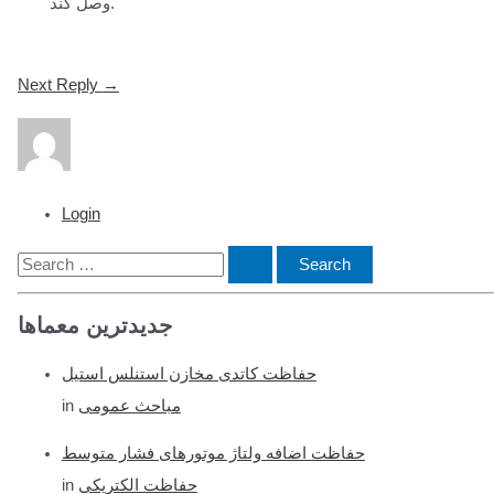
وصل کند.
Post
Next Reply
→
navigation
Login
S
e
جدیدترین معماها
a
r
حفاظت کاتدی مخازن استنلس استیل
c
مباحث عمومی
in
h
f
حفاظت اضافه ولتاژ موتورهای فشار متوسط
o
حفاظت الکتریکی
in