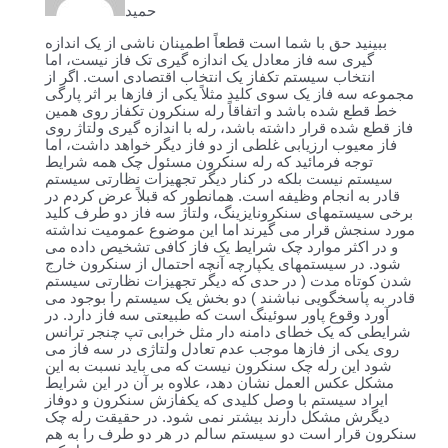
حمید
ببینید حق با شما است قطعاً اطمینان ناشی از یک اندازه
گیری سه فاز معادل یک اندازه گیری تک فاز نیست، اما
انتخاب سیستم تکفاز یک انتخاب اقتصادی است. اگر از
مجموعه سه فاز یک سوی کلید مثلاً یکی از فازها بر اثر پارگی
خط قطع شده باشد و اتفاقاً رله سنکرون تکفاز روی همین
فاز قطع شده قرار داشته باشد، رله با اندازه گیری ولتاژ روی
فاز معیوب ارزیابی غلطی از دو فاز دیگر خواهد داشت، اما
توجه فرمائید که رله سنکرون مسئول چک همه شرایط
سیستم نیست بلکه در کنار دیگر تجهیزات نظارتی سیستم
قادر به انجام وظیفه است. همانطور که قبلاً عرض کردم در
برخی سیستمهای سنکرونایزینگ، ولتاژ سه فاز دو طرف کلید
مورد سنجش قرار می گیرند اما این موضوع عمومیت نداشته
و در اکثر موارد چک شرایط یک فاز کافی تشخیص داده می
شود. در سیستمهای یکپارچه آنچه احتمال از سنکرون خارج
شدن کوتاه مدت ( در حدی که دیگر تجهیزات نظارتی سیستم
قادر به پاسخگویی نباشند ) دو بخش یک سیستم را بوجود می
آورد وقوع پاور سوئینگ است که طبیعتی سه فاز دارد. در
شرایطی که یک خطای دامنه دار مثل خرابی تپ چنجر ترانس
روی یکی از فازها موجب عدم تعادل ولتاژی در سه فاز می
شود این رله چک سنکرون نیست که می باید نسبت به این
مشکل عکس العمل نشان دهد، علاوه بر آن در این شرایط
ایراد سیستم با وصل کلیدی که یکفازش سنکرون و دوفاز
دیگرش مشکل دارند بیشتر نمی شود. در حقیقت رله چک
سنکرون قرار است دو سیستم سالم در هر دو طرف را به هم