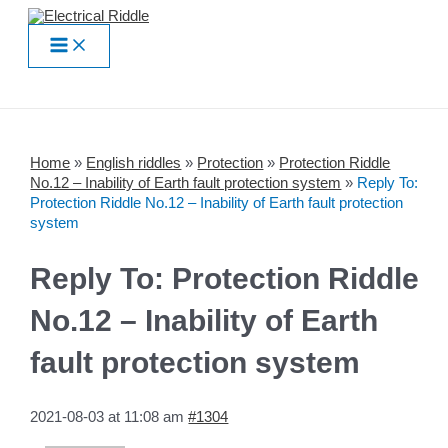
Skip
to
Main
content
Menu
Home
»
English riddles
»
Protection
»
Protection Riddle
No.12 – Inability of Earth fault protection system
»
Reply To:
Protection Riddle No.12 – Inability of Earth fault protection
system
Reply To: Protection Riddle
No.12 – Inability of Earth
fault protection system
2021-08-03 at 11:08 am
#1304