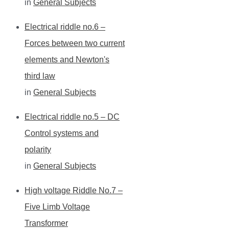
in
General Subjects
Electrical riddle no.6 –
Forces between two current
elements and Newton's
third law
in
General Subjects
Electrical riddle no.5 – DC
Control systems and
polarity
in
General Subjects
High voltage Riddle No.7 –
Five Limb Voltage
Transformer