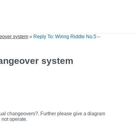
eover system
»
Reply To: Wiring Riddle No.5 –
hangeover system
ual changeovers?. Further please give a diagram
d not operate.