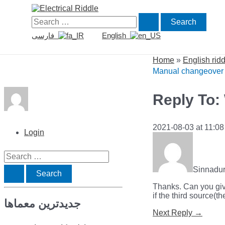
Skip
to
Search
content
for:
فارسی
English
Home
»
English rid
Manual changeover
Reply To:
2021-08-03 at 11:0
Login
S
Sinnadu
e
Thanks. Can you giv
a
if the third source(t
جدیدترین معماها
r
Post
Next Reply
→
c
navigation