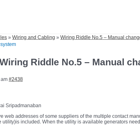
dles
»
Wiring and Cabling
»
Wiring Riddle No.5 – Manual chang
 system
 Wiring Riddle No.5 – Manual c
8 am
#2438
rai Sripadmanaban
e web addresses of some suppliers of the multiple contact man
he utility)is included. When the utility is available generators nee