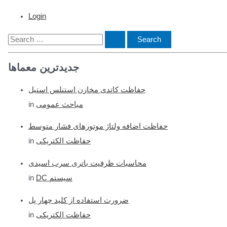
Login
S
e
جدیدترین معماها
a
r
حفاظت کاتدی مخازن استنلس استیل
c
مباحث عمومی
in
h
f
حفاظت اضافه ولتاژ موتورهای فشار متوسط
o
حفاظت الکتریکی
in
r
محاسبات ظرفیت باتری سرب اسیدی
:
DC سیستم
in
ضرورت استفاده از کلید چهار پل
حفاظت الکتریکی
in