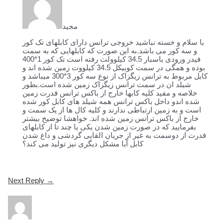
مجید
با سلام و خسته نباشید خروجی ترانس دارای کابلهای تک کور
و سه کور می باشد.به این صورت که کابلهایی که به سمت
فیدر ورودی باسبار 34.5 کیلوولت رفته است تک کور 1*400
بوده و همگی در سمت کوبیکل 34.5 کیلووت زمین شده اند و
کابل مربوط به ترانس زیگزاک از نوع سه کور 3*300 میباشد و
شیلد ان در سمت ترانس زیگزاک زمین شده است.بطور
خلاصه و مفید کلیه کابها خارج از باکس ترانس قدرت زمین
شده اندو داخل باکس ترانس همه شیلد های کابل کور شده
است و به زمین ارتباطی ندارند و کلیه کال ها از یک سمت و
خارج از باکس ترانس زمین شده اند. خواهشا توضیح بیشتر
بفرمایید که در صورت زمین شدن یکی یا چند تا از کابلهای
قدرت از دوسمت به غیر از جریان القایی گردشی و داغ شدن
کابل آیا مشکل دیگری نیز تولید می کند؟
Post
Next Reply
→
navigation