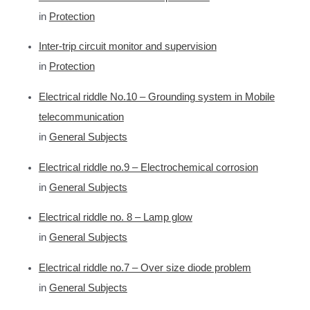
c
in
Protection
h
f
Inter-trip circuit monitor and supervision
o
in
Protection
r
Electrical riddle No.10 – Grounding system in Mobile
:
telecommunication
in
General Subjects
Electrical riddle no.9 – Electrochemical corrosion
in
General Subjects
Electrical riddle no. 8 – Lamp glow
in
General Subjects
Electrical riddle no.7 – Over size diode problem
in
General Subjects