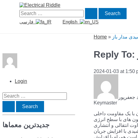
Skip
to
Search
content
for:
English
فارسی
دی مدار باز
»
Home
2024-01-03 at 1:50
Login
S
 جعفرپور
Keymaster
e
 با یک مقاومت داخلی
a
ون های با سطح انرژی
جدیدترین معماها
diffusion current & field current) برخوردارند. از آنجا که
r
یدی با افزایش جریان
c
 است همراه با افزایش