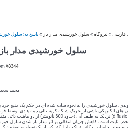
 فارسی
»
نیروگاه
»
سلول خورشیدی مدار باز
»
پاسخ به: سلول خورشی
Reply To: سلول خورشیدی مدار باز
 pm
#8344
محمد سعید
وندی، سلول خورشیدی را به نحوه ساده شده ای در حکم یک منبع جریان
 های الکتریکی ناشی از تحریک شبکه کریستالی نیمه هادی توسط فوت
نزدیک به طیف آبی (حدود 600 نانومتر) از دو ماهیت ذاتی متفاوت انتقالی و انتشاری (
 ثابت است، کاهش جریان انتقالی بر اثر مدار باز شدن سلول خورش
ه معنی جابجایی مکانی تراکم بار الکتریکی از یک نقطه به نقطه دیگر