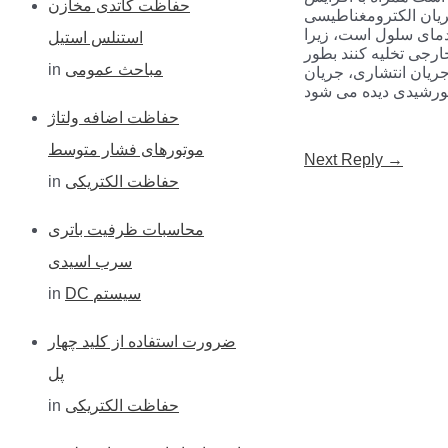
حفاظت کاتدی مخازن
ریان الکترومغناطیسی
h
 دمای سلول است، زیرا
استنلس استیل
ارجی تخلیه کنند بطور
f
مباحث عمومی
in
جریان انتشاری، جریان
o
حفاظت اضافه ولتاژ
r
موتورهای فشار متوسط
:
Post
Next Reply
→
navigation
حفاظت الکتریکی
in
محاسبات ظرفیت باتری
سرب اسیدی
DC سیستم
in
ضرورت استفاده از کلید چهار
پل
حفاظت الکتریکی
in