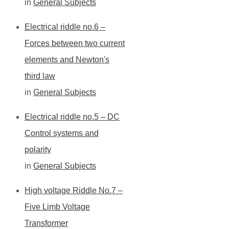
in
General Subjects
Electrical riddle no.6 –
Forces between two current
elements and Newton's
third law
in
General Subjects
Electrical riddle no.5 – DC
Control systems and
polarity
in
General Subjects
High voltage Riddle No.7 –
Five Limb Voltage
Transformer