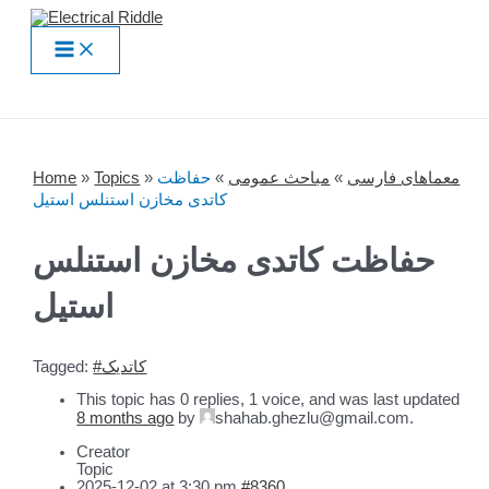
Skip
to
Main
content
Menu
Home
»
Topics
»
حفاظت
»
مباحث عمومی
»
معماهای فارسی
کاتدی مخازن استنلس استیل
حفاظت کاتدی مخازن استنلس
استیل
Tagged:
#کاتدیک
This topic has 0 replies, 1 voice, and was last updated
8 months ago
by
shahab.ghezlu@gmail.com.
Creator
Topic
2025-12-02 at 3:30 pm
#8360