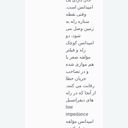
امپدانس است.
وقتی نقطه
ستاره رله به
زمین وصل می
شود، دو
امپدانس کوچک
رله و فیلتر
مؤلفه صفر با
هم موازی شده
و در تصاحب
جریان خطا
رقابت می کنند.
از آنجا که در رله
های دیفرانسیل
low
impedance
امپدانس مؤلفه