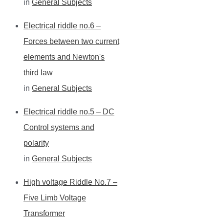
in
General Subjects
Electrical riddle no.6 –
Forces between two current
elements and Newton's
third law
in
General Subjects
Electrical riddle no.5 – DC
Control systems and
polarity
in
General Subjects
High voltage Riddle No.7 –
Five Limb Voltage
Transformer