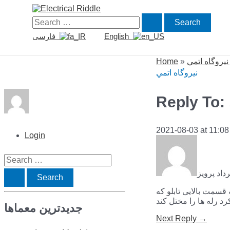
Skip
to
Search
content
for:
فارسی
English
Home
»
نیروگاه اتمي
2021-08-03 at 11:0
Login
S
داد پرویز
e
قسمت بالایی تابلو که
a
جدیدترین معماها
r
Post
Next Reply
→
c
navigation