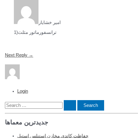
امیر خشایار
1)ترانسفورماتور مثلث
Post
Next Reply
→
navigation
Login
S
e
جدیدترین معماها
a
r
حفاظت کاتدی مخازن استنلس استیل