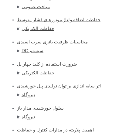
c
in
مباحث عمومی
h
f
حفاظت اضافه ولتاژ موتورهای فشار متوسط
o
in
حفاظت الکتریکی
r
محاسبات ظرفیت باتری سرب اسیدی
:
in
DC سیستم
ضرورت استفاده از کلید چهار پل
in
حفاظت الکتریکی
اثر سایه اندازی بر توان تولیدی پنل خورشیدی
in
نیروگاه
سلول خورشیدی مدار باز
in
نیروگاه
اهمیت پلاریته در مدارات کنترل و حفاظت