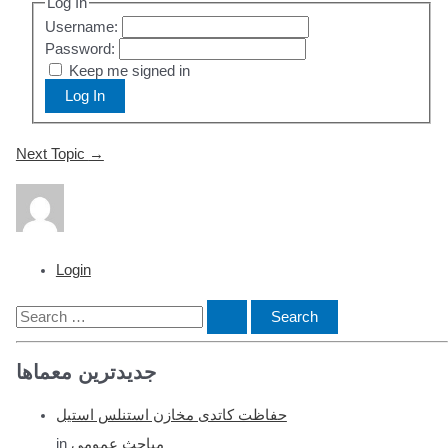
Log In
Username:
Password:
Keep me signed in
Log In
Post
Next Topic
→
navigation
Login
S
e
جدیدترین معماها
a
r
حفاظت کاتدی مخازن استنلس استیل
c
in
مباحث عمومی