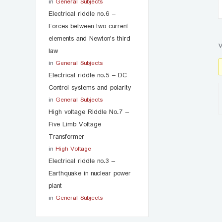
in
General Subjects
Electrical riddle no.6 –
Forces between two current
elements and Newton's third
V
law
in
General Subjects
Electrical riddle no.5 – DC
Control systems and polarity
in
General Subjects
High voltage Riddle No.7 –
Five Limb Voltage
Transformer
in
High Voltage
Post
Electrical riddle no.3 –
navi
Earthquake in nuclear power
plant
in
General Subjects