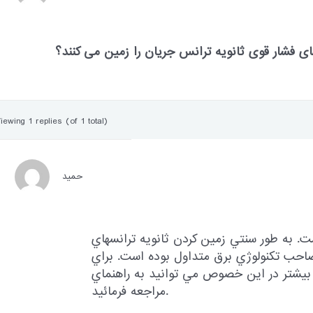
ی فشار قوی ثانویه ترانس جریان را زمین می کنند؟
iewing 1 replies (of 1 total)
حميد
. به طور سنتي زمين كردن ثانويه ترانسهاي
 صاحب تكنولوژي برق متداول بوده است. براي
اطلاعات بيشتر در اين خصوص مي توانيد به راهنماي ANSI/IE
مراجعه فرمائيد.