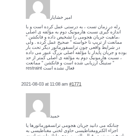
امیر خشایار
رله در زمان تست ، به درستی عمل کرده است و با
اندازه گیری نسبت هارمونیک دوم به مؤلفه ی اصلی
،ماهیت جریان هجومی را تشخیص داده و فانکشن ”
ممانعت از تریپ نا خواسته ” صحیح عمل کرده . ولی
در شرایط واقعی چون ترانسفورماتور دیگر تحت بار
بوده و جریان پایدار با مؤلفه اصلی بزرگ عبور می داده
، نسبت هارمونیک دوم به مؤلفه ی اصلی کمتر از حد
ستینگ ارزیابی شده است و فانکشن ” ممانعت ”
restraint فعال نشده است
2021-08-03 at 11:08 am
#1771
حمید
چنانکه می دانید جریان هجومی ترانسفورماتورها یا
اجزاء الکترومغناطیسی حاوی لختی مغناطیسی به
پاسخ سیستم در قبال پالس ورودی ولتاژ وابسته است