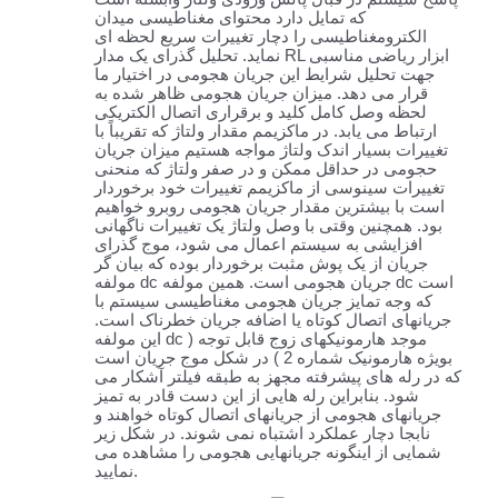
که تمایل دارد محتوای مغناطیسی میدان
الکترومغناطیسی را دچار تغییرات سریع لحظه ای
نماید. تحلیل گذرای یک مدار RL ابزار ریاضی مناسبی
جهت تحلیل شرایط این جریان هجومی در اختیار ما
قرار می دهد. میزان جریان هجومی ظاهر شده به
لحظه وصل کامل کلید و برقراری اتصال الکتریکی
ارتباط می یابد. در ماکزیمم مقدار ولتاژ که تقریباً با
تغییرات بسیار اندک ولتاژ مواجه هستیم میزان جریان
حجومی در حداقل ممکن و در صفر ولتاژ که منحنی
تغییرات سینوسی از ماکزیمم تغییرات خود برخوردار
است با بیشترین مقدار جریان هجومی روبرو خواهیم
بود. همچنین وقتی با وصل ولتاژ یک تغییرات ناگهانی
افزایشی به سیستم اعمال می شود، موج گذرای
جریان از یک پوش مثبت برخوردار بوده که بیان گر
مولفه dc جریان هجومی است. همین مولفه dc است
که وجه تمایز جریان هجومی مغناطیسی سیستم با
جریانهای اتصال کوتاه یا اضافه جریان خطرناک است.
این مولفه dc موجد هارمونیکهای زوج قابل توجه (
بویژه هارمونیک شماره 2 ) در شکل موج جریان است
که در رله های پیشرفته مجهز به طبقه فیلتر آشکار می
شود. بنابراین رله هایی از این دست قادر به تمیز
جریانهای هجومی از جریانهای اتصال کوتاه خواهند و
نابجا دچار عملکرد اشتباه نمی شوند. در شکل زیر
شمایی از اینگونه جریانهایی هجومی را مشاهده می
نمایید.