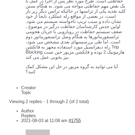
حفاظتی است. طرح مورد نظر پس از اجرا در عمل با
یک نقص مهم حفاظتی مواجه می شود. به هنگام بستن
کلید تغذیه یکی از ترانسها در حالیکه ترانس دیگر زیر بار
است، در بعضی از مواقع رله عملکرد نابجا از خود
نشان داده و سبب تریپ ناخواسته سیستم می شود.
اولین حدس کارشناسان حفاظت درگیر در موضوع ،
ضعف سیستم حفاظت در رویارویی با جریان هجومی
ترانسفورماتورها به هنگام وصل ترانسفورماتور دوم
است. اما طی بررسیسهای بعدی مشخص می شود،
رله دیفرانسیل مورد استفاده مجهز به فانکشن Trip
Blocking هارمونیک 2 بوده و فانکشن مزبور حین تست
نیز بخوبی عمل می کند.
آیا می توانید به گروه مزبور در حل این مشکل کمک
کنید؟
Creator
Topic
Viewing 2 replies - 1 through 2 (of 2 total)
Author
Replies
2021-08-03 at 11:08 am
#1755