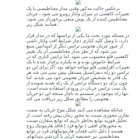
برعکس حالت مذکور وقتی مدار مغناطیسی با یک
تغییرات کاهشی در میزان ولتاژ روبرو می شود ، جریان
مغناطیس کننده از یک پوش منفی برخوردار می شود.
همانند شکل زیر :
در مسئله مورد بحث ما یکی از ترانسها که در مدار قرار
دارد، با وصل کلید کناری دچار شرایط افت ولتاژ ناشی
از عبور جریان هجومی ترانس دیگر از امپدانس منبع
می شود که از نظر مدار مغناطیسی آن یک تغییر
کاهشی فلو محسوب می شود. اما ترانس کناری که در
شرایط خاموش بوده و به یکباره برقدار شده با یک
تغییرات افزایشی فلو مواجه خواهد بود. اگر برای این دو
ترانس دو رله دیفرانسیل مستقل پیش بینی می شد هر
یک قادر به تشخیص جریان هجومی خود می شدند. اما
چون برای دو دستگاه ترانس از یک رله تغذیه شونده از
یک ست ترانس جریان در ورودی استفاده شده است،
تنها رله موجود در سیستم به ناچار منتجه این دو جریان
هجومی را مطابق شکل زیر دریافت می کند.
چنانکه مشاهده می کنید شکل موج جریان به سمت
تقارن محوری نسبت به محور زمان پیش رفته است. از
تحلیل فوریه توابع بخاطر داریم که توابع متقارن نسبت
به محورهای افقی ( توابع فرد ) فاقد هارمونیک زوج
هستند ( دلیل ذاتی فقدان هارمونیکهای فرد در توابع
مغناطیسی نیز خصیصه کرلی یا گردشی میدانهای