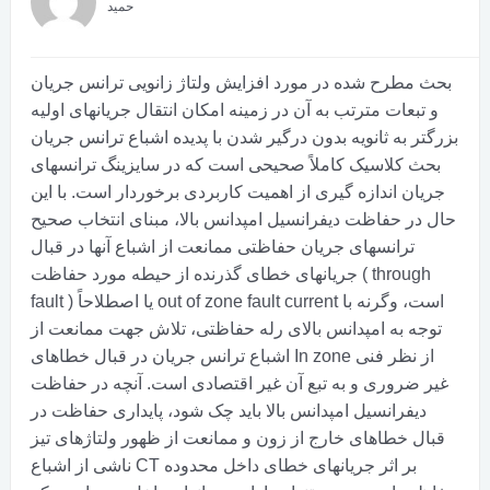
حمید
بحث مطرح شده در مورد افزایش ولتاژ زانویی ترانس جریان
و تبعات مترتب به آن در زمینه امکان انتقال جریانهای اولیه
بزرگتر به ثانویه بدون درگیر شدن با پدیده اشباع ترانس جریان
بحث کلاسیک کاملاً صحیحی است که در سایزینگ ترانسهای
جریان اندازه گیری از اهمیت کاربردی برخوردار است. با این
حال در حفاظت دیفرانسیل امپدانس بالا، مبنای انتخاب صحیح
ترانسهای جریان حفاظتی ممانعت از اشباع آنها در قبال
جریانهای خطای گذرنده از حیطه مورد حفاظت ( through
fault ) یا اصطلاحاً out of zone fault current است، وگرنه با
توجه به امپدانس بالای رله حفاظتی، تلاش جهت ممانعت از
اشباع ترانس جریان در قبال خطاهای In zone از نظر فنی
غیر ضروری و به تبع آن غیر اقتصادی است. آنچه در حفاظت
دیفرانسیل امپدانس بالا باید چک شود، پایداری حفاظت در
قبال خطاهای خارج از زون و ممانعت از ظهور ولتاژهای تیز
ناشی از اشباع CT بر اثر جریانهای خطای داخل محدوده