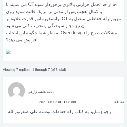
می نمایند تا CTها از حد تحمل حرارتی بالاتری برخوردار شوند.
با کمال تعجب پس از مدتی بر اثر یک فالت شدید روی
ترانسفورماتور قدرت علاوه بر CT مزبور رله حفاظتی متصل به
آن نیز دچار سوختگی و تخریب کلی می شود.
به نظر شما چگونه این انتخاب Over design مشکلات طرح را
افزایش می دهد؟
Viewing 7 replies - 1 through 7 (of 7 total)
محمد هاشم زارعی
2021-08-03 at 11:08 am
2021-08-03 at 11:08 am
2021-08-03 at 11:08 am
2021-08-03 at 11:08 am
2021-08-03 at 11:08 am
2021-08-03 at 11:08 am
2021-08-03 at 11:08 am
#1827
#1837
#1839
#1841
#1842
#1843
#1844
رجوع نمایید به کتاب رله حفاظت نوشته علی صفرنورالله