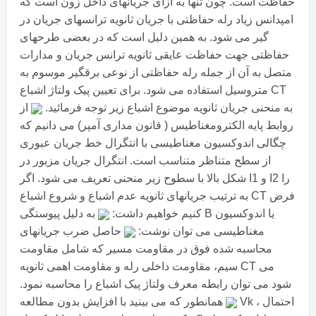
حفاظت است. چون تنها به ازای جریانهای داخل زون است که
امپدانس زیاد رله حفاظتی با جریان ثانویه ترانسهای جریان در
گیر می شود. به همین دلیل است که در بعضی طرحهای
حفاظتی جهت حفاظت عایقی ثانویه ترانس جریان و مدارات
متصل به آن از جمله رله حفاظتی از نوعی برقگیر موسوم به
متروسیل استفاده می شود. برای تعیین پیک ولتاژ اشباع CT
به منحنی جریان ثانویه موضوع اشباع زیر توجه فرمائید.
از
روابط پایه الکترومغناطیس ( قانون مداری آمپر) می دانیم که
چگالی اندوکسیون مغناطیسی با انتگرال خط جریان عبوری
از سطح متناظر متناسب است. انتگرال جریان مزبور در
شکل بالا با سطوح زیر منحنی تعریف می شود. اگر I1 و I2 را
به ترتیب جریانهای ثانویه عدم اشباع و شروع اشباع CT فرض
کنیم خواهیم داشت:
به دلیل پیوستگی B یا اندوکسیون
مغناطیسی می توان نوشت:
حاصل ضرب جریانهای
محاسبه شده فوق در مقاومت مسیر که شامل مقاومت
سیم، مقاومت داخلی رله و مقاومت اهمی ثانویه CT می
شود می توان رابطه معرف ولتاژ پیک اشباع را محاسبه نمود.
همانطور که می بینید با افزایش بدون مطالعه Vk ، احتمال