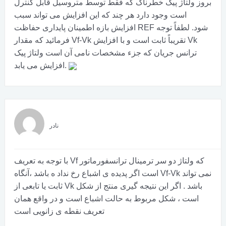
بروز ولتاژ پیک خطرناک که فقط توسط متروسیل قابل کنترل
است وجود دارد هر چند که این افزایش می تواند سبب
افزایش بازه اطمینان پایداری حفاظت REF شود. لطفاً توجه
فرمائید که مقدار Vf-Vk تقریباً ثابت است و با افزایش Vk
ترانس جریان که جزء مشخصات نامی آن است ولتاژ پیک
افزایش می یابد.
نادر
با توجه به تعریف Vf که ولتاژ دو سر ترمینال ترانسفورماتور
است اگر پدیده ی اشباع رخ نداد ه باشد ،آنگاه Vf-Vk نمی تواند
ثابت یا تابعی از Vk باشد . اگر این نتیجه گیری منتج از شکل
است ، شکل مربوط به حالت اشباع است و در واقع همان
تعریف نقطه ی زانویی است