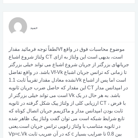
حمید
لطفاً توجه فرمائید مقدارVf موضوع محاسبات فوق در واقع
ولتاژ شروع اشباع CT است، بدیهی است این ولتاژ به ازای
جریانهای بزرگتر از جریان شروع اشباع می تواند خیلی بزرگتر
باشد. در واقع تفاضل Vf-Vk تا زمانی که ترانس جریان اشباع
نشده معادل مقدار تقریباً ثابت 1.1Vk است اما پس از اشباع
این مقدار که حاصل ضرب جریان ثانویه CT در امپدانس مدار
است می تواند خیلی بزرگتر از Vk باشد. به هر حال در یک
ارزیابی کلی از ولتاژ پیک شکل گرفته در ثانویه CT ، با فرض
ثابت بودن امپدانس مدار و ماکزیمم جریان اتصال کوتاه که
تابع شرایط شبکه است می توان گفت ولتاژ پیک ظاهر شده
در ثانویه متناسب با ولتاژ زانویی ترانس جریان است.یعنی
Vp=c.Vk که در آن ضریب ثابت c بین 0.8 تا ضرایب بسیار