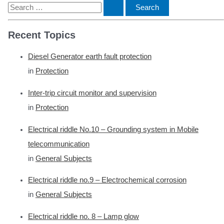
S
e
Recent Topics
a
r
Diesel Generator earth fault protection
c
in
Protection
h
f
Inter-trip circuit monitor and supervision
o
in
Protection
r
Electrical riddle No.10 – Grounding system in Mobile
:
telecommunication
in
General Subjects
Electrical riddle no.9 – Electrochemical corrosion
in
General Subjects
Electrical riddle no. 8 – Lamp glow