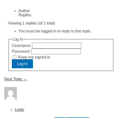
Author
Replies
Viewing 1 replies (of 1 total)
You must be logged in to reply to this topic.
Log In
Username:
Password:
Keep me signed in
Log In
Post
Next Topic
→
navigation
Login