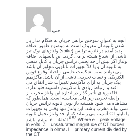
حمید
آنچه به عنوان سوختن ترانس جریان به هنگام مدار باز
شدن ثانویه آن معروف است به موضوع ظهور اضافه
ولتاژهای نوک تیز (spike) پدید آمده در ثانویه ترانس
ناشی از اشباع هسته بر می گردد. این پالسهای اضافه
ولتاژ اگر بیش از حد تحمل ترانس جریان یا کابل متصل
به ثانویه آن و یا کلاً تجهیزات تابلویی مجاور آن باشد
می توانند سبب شکست عایقی و احیاناً وقوع قوس
الکتریکی و تبعات تخریبی ناشی از آن باشد. ماکزیمم
پیک جریان به ازای ماکزیمم تغییرات شار اتفاق می
افتد و ارتباط زیادی با ماکزیمم دانسیته فلو ندارد.
فاکتورهای تأثیر گذار در اندازه این ولتاژ مخرب از
رابطه تجربی زیر قابل محاسبه است. همانطور که
مشاهده می شود همیشه باز بودن ثانویه ترانس جریان
نمی تواند مخرب باشد، این ولتاژ تنها وقتی به تجهیزات
آسیب می رساند که از حد ولتاژ تحمل ثانویه CT یا تابلو
0.53
بیشتر باشد.
e = 3.5ZI
Where e = peak voltage
in volts. Z = unsaturated magnitude of CT burden
impedance in ohms. I = primary current divided by
the CT