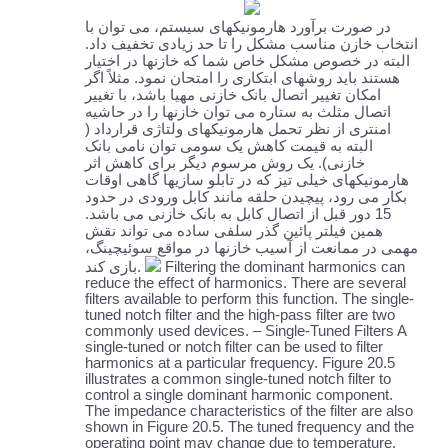
در صورت برآورد هارمونیکهای سیستم، می توان با
انتخاب خازن مناسب مشکل را تا حد زیادی تخفیف داد.
البته در خصوص مشکل خاص شما که خازنها در اختیار
هستند باید روشهای ابتکاری را امتحان نمود. مثلاً اگر
امکان تغییر اتصال بانک خازنی مهیا باشد، با تغییر
اتصال مثلث به ستاره می توان خازنها را در حاشیه
امنتری از نظر تحمل هارمونیکهای ولتاژی قرارداد (
البته به قیمت کاهش یک سومی توان نامی بانک
خازنی). یک روش مرسوم دیگر برای کاهش اثر
هارمونیکهای خیلی تیز که در تابلو سازیها گاهی اوقات
بکار می رود، پیچیدن حلقه مانند کابل ورودی در حدود
15 دور قبل از اتصال کابل به بانک خازنی می باشد.
همین فیلتر پائین گذر سلفی ساده می تواند نقش
مهمی در ممانعت از آسیب خازنها در مواقع سوئیچینگ،
Filtering the dominant harmonics can
بازی کند.
reduce the effect of harmonics. There are several
filters available to perform this function. The single-
tuned notch filter and the high-pass filter are two
commonly used devices. – Single-Tuned Filters A
single-tuned or notch filter can be used to filter
harmonics at a particular frequency. Figure 20.5
illustrates a common single-tuned notch filter to
control a single dominant harmonic component.
The impedance characteristics of the filter are also
shown in Figure 20.5. The tuned frequency and the
operating point may change due to temperature,