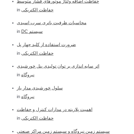
f
حفاظت اضافه ولتاژ موتورهای فشار متوسط
o
حفاظت الکتریکی
in
r
محاسبات ظرفیت باتری سرب اسیدی
:
DC سیستم
in
ضرورت استفاده از کلید چهار پل
حفاظت الکتریکی
in
اثر سایه اندازی بر توان تولیدی پنل خورشیدی
نیروگاه
in
سلول خورشیدی مدار باز
نیروگاه
in
اهمیت پلاریته در مدارات کنترل و حفاظت
حفاظت الکتریکی
in
سیستم زمین نیروگاه و سیستم زمین مراکز صنعتی