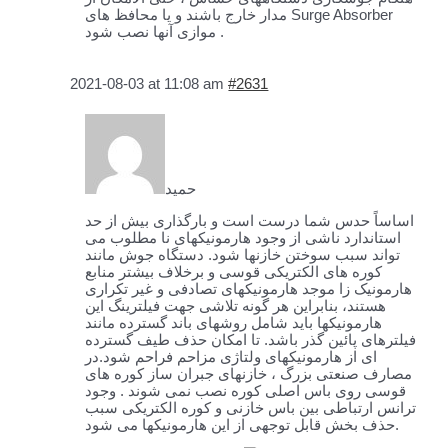
مدار خارج باشند و یا محافظ های Surge Absorber
موازی آنها نصب شود .
2021-08-03 at 11:08 am
#2631
حمید
اساساً حدس شما درست است و بارگذاری بیش از حد
استاندارد ناشی از وجود هارمونیکهای نا مطلوب می
تواند سبب سوختن خازنها شود. دستگاه جوش مانند
کوره های الکتریکی قوسی و برخلاف بیشتر منابع
هارمونیک زا موجد هارمونیکهای تصادفی و غیر تکراری
هستند، بنابراین هر گونه تلاشی جهت فیلترینگ این
هارمونیکها باید شامل روشهای باند گسترده مانند
فیلترهای پائین گذر باشد. تا امکان حذف طیف گسترده
ای از هارمونیکهای ولتاژی مزاحم فراحم شود.در
مصارف صنعتی بزرگ ، خازنهای جبران ساز کوره های
قوسی روی باس اصلی کوره نصب نمی شوند . وجود
ترانس ارتباطی بین باس خازنی و کوره الکتریکی سبب
حذف بخش قابل توجهی از این هارمونیکها می شود.