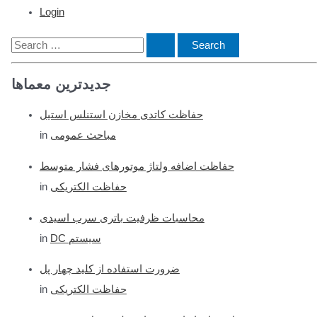
Login
S
e
جدیدترین معماها
a
r
حفاظت کاتدی مخازن استنلس استیل
c
in
مباحث عمومی
h
f
حفاظت اضافه ولتاژ موتورهای فشار متوسط
o
in
حفاظت الکتریکی
r
محاسبات ظرفیت باتری سرب اسیدی
:
in
DC سیستم
ضرورت استفاده از کلید چهار پل
in
حفاظت الکتریکی