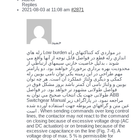
Replies
2021-08-03 at 11:08 am
#2871
حمید
رله هاي Low burden در مواردي كه كنتاكتهاي راه
اندازي رله قطع در فواصل قابل توجه از آنها واقع مي
شوند ، بدليل خاصيت خازني سيمهاي ارتباطي از
محدوديت بهره برداري برخوردار خواهند بود. دو پارامتر
مهم طراحی در این زمینه یکی توان نامی بوبین رله
کمکی و دیگری ولتاژ عملکرد آن است. هر چه توان
بوبین و ولتاژ نامی آن کمتر باشد بروز مشکل فوق در
فواصل طولانی مشهود تر خواهد بود. در فواصل
طولانی جهت یک انتخاب صحیح مي توان به ABB
Switchgear Manual مراجعه نمود. در پاراگراف زير
عين متن و گرافهاي مربوطه جهت استفاده آورده شده
است .
When sending commands over long control
lines, the contactor may not react to the command
on closing because of excessive voltage drop (AC
and DC actuation) or on breaking because of the
excessive capacitance on the line (Fig. 7-4). A
voltage drop of max. 5 % is permissible for