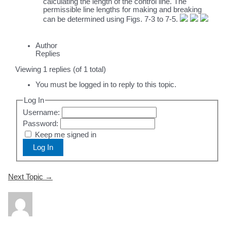
calculating the length of the control line. The
permissible line lengths for making and breaking
can be determined using Figs. 7-3 to 7-5.
Author
Replies
Viewing 1 replies (of 1 total)
You must be logged in to reply to this topic.
Log In
Username:
Password:
Keep me signed in
Log In
Post
Next Topic
→
navigation