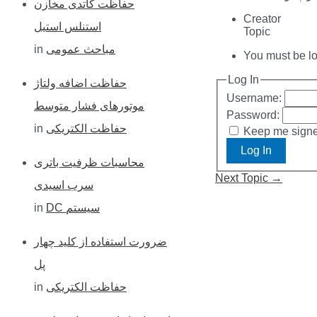
حفاظت کاتدی مخازن
h
Creator
استنلس استیل
Topic
f
in
مباحث عمومی
You must be log
o
Log In
حفاظت اضافه ولتاژ
r
Username:
موتورهای فشار متوسط
:
Password:
in
حفاظت الکتریکی
Keep me signe
Log In
محاسبات ظرفیت باتری
Post
Next Topic
→
سرب اسیدی
navigation
in
DC سیستم
ضرورت استفاده از کلید چهار
پل
in
حفاظت الکتریکی