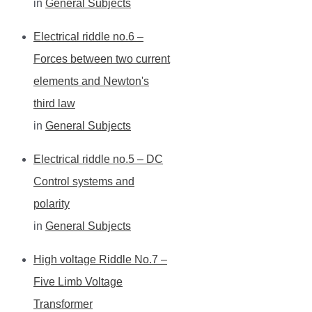
in
General Subjects
Electrical riddle no.6 –
Forces between two current
elements and Newton's
third law
in
General Subjects
Electrical riddle no.5 – DC
Control systems and
polarity
in
General Subjects
High voltage Riddle No.7 –
Five Limb Voltage
Transformer