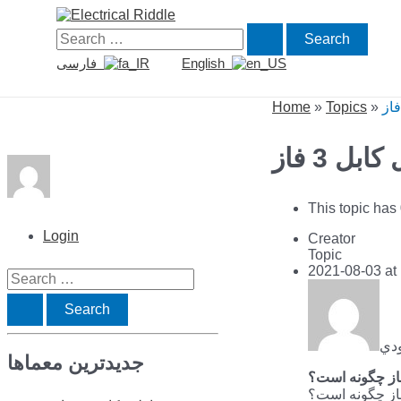
Skip
to
Search
content
for:
فارسی
English
Home
»
Topics
»
This topic has
Login
Creator
Topic
2021-08-03 at
S
e
a
دي
جدیدترین معماها
r
c