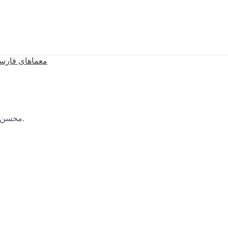
معماهای فارس
محسن 
.