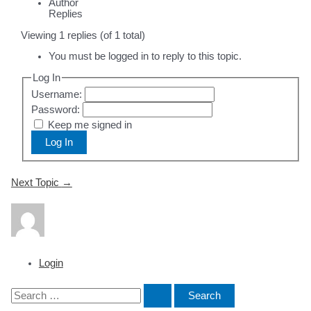
Author
Replies
Viewing 1 replies (of 1 total)
You must be logged in to reply to this topic.
Log In
Username:
Password:
Keep me signed in
Log In
Post
Next Topic
→
navigation
Login
S