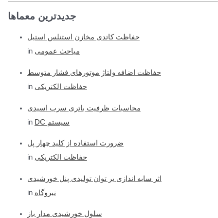
e
جدیدترین معماها
a
r
حفاظت کاتدی مخازن استنلس استیل
c
in
مباحث عمومی
h
f
حفاظت اضافه ولتاژ موتورهای فشار متوسط
o
in
حفاظت الکتریکی
r
محاسبات ظرفیت باتری سرب اسیدی
:
in
DC سیستم
ضرورت استفاده از کلید چهار پل
in
حفاظت الکتریکی
اثر سایه اندازی بر توان تولیدی پنل خورشیدی
in
نیروگاه
سلول خورشیدی مدار باز