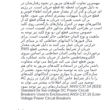
مهمترین تفاوت کلیدهای مزبور در نحوه رفتارشان در
قطع جریان است. در رژیم ac به دلیل تغییرات لحظه
ای جریان و گذر آن از مقدار صفر فرآیند اطفاء قوس و
قطع جریان با سهولت بیشتری انجام می شود. علاوه
بر آن شیب تغییرات جریان به هنگام قطع که از
فاکتورهای مهم در کنترل ولتاژهای بازگشتی روی کلید
است در طراحی کلیدهای مذکور حائز اهمیت است. در
خصوص منحنی قطع این دو نوع کلید نیز توجه به
ماهیت و نوع المان حفاظتی حائز اهمیت است. برای
مثال فیوزها یا المانهای حفاظتی که بر مبنای اثر
حرارتی جریان عمل می کنند به دلیل تعریف مقدار
RMS جریان از شرایط یکسانی در منحنی قطع
برخوردارند، اما وقتی المان حفاظتی بر اساس نیروی
الکترومغناطیس حاصل از جریان مانند عملکرد یک
بوبین قطع عمل می کند شرایط می تواند متفاوت
باشد. بنابراین در استفاده کلیدهای مزبور به جای هم
حتماً می باید به توصیه سازنده توجه نمود. بعضی از
سازندگان سری یا موازی نمودن کنتاکتهای کلیدهای
AC برای کارکرد در رژیم DC را با ذکر شرایط خاص
توصیه می کنند. برای اطلاعات بیشتر می توان به
استانداردهای زیر نیز توجه نمود.
ANSI C37.14 (IEEE
Standard for low-voltage DC Power Circuit
Breakers Used in Enclosures) ANSI C37.16 (Low-
Voltage Power Circuit Breakers